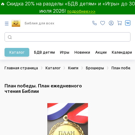
🔥 Скидка 20% на разделы «БДВ детям» и «Игры» до 30
июля 2026!
подробнее>>>
☰
Библия для всех
Каталог
БДВ детям
Игры
Новинки
Акции
Календари
Главная страница
Каталог
Книги
Брошюры
План победы
План победы. План ежедневного
чтения Библии