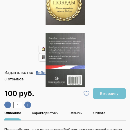
Издательство:
Библейский взгляд
0 отзывов
100 руб.
В корзину
-
+
Описание
Характеристики
Отзывы
Оплата
План победы - это план чтения Библии, рассчитанный на один