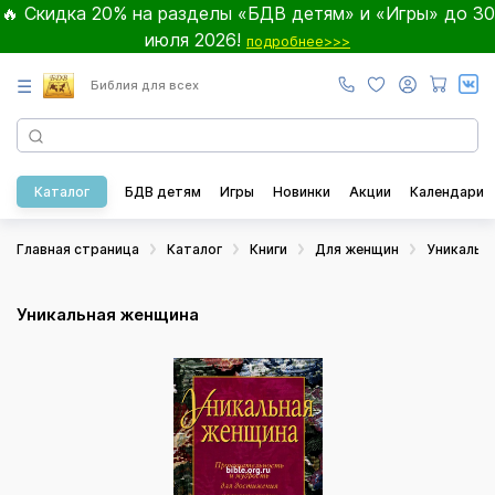
🔥 Скидка 20% на разделы «БДВ детям» и «Игры» до 30
июля 2026!
подробнее>>>
☰
Библия для всех
Каталог
БДВ детям
Игры
Новинки
Акции
Календари
Главная страница
Каталог
Книги
Для женщин
Уникальна
Уникальная женщина