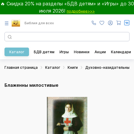
🔥 Скидка 20% на разделы «БДВ детям» и «Игры» до 30
июля 2026!
подробнее>>>
☰
Библия для всех
Каталог
БДВ детям
Игры
Новинки
Акции
Календари
Главная страница
Каталог
Книги
Духовно-назидательные
Блаженны милостивые