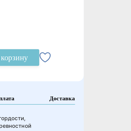
 корзину
плата
Доставка
гордости,
 ревностной