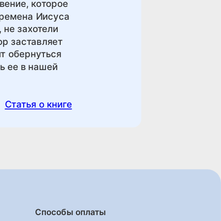
вение, которое
времена Иисуса
 не захотели
ор заставляет
ит обернуться
ь ее в нашей
Статья о книге
Способы оплаты