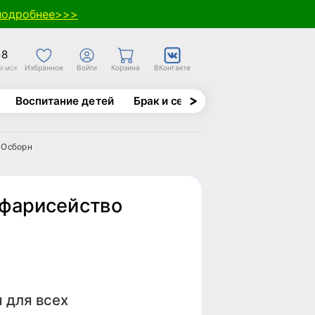
подробнее>>>
58
Избранное
Войти
Корзина
ВКонтакте
30 МСК
Воспитание детей
Брак и семья
Духовно-назида
 Осборн
фарисейство
 для всех