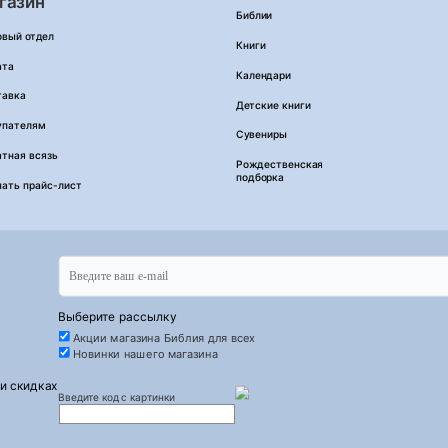
газин
Библии
овый отдел
Книги
ата
Календари
тавка
Детские книги
упателям
Сувениры
тная всязь
Рождественская
подборка
чать прайс-лист
Выберите рассылку
Акции магазина Библия для всех
Новинки нашего магазина
 и скидках
Введите код с картинки