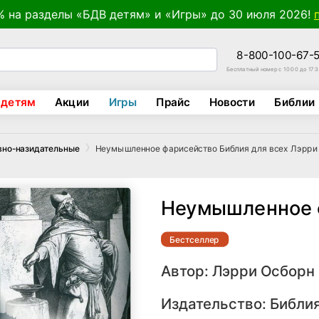
% на разделы «БДВ детям» и «Игры» до 30 июля 2026!
8-800-100-67-
Бесплатный номер с 10:00 до 17:
 детям
Акции
Игры
Прайс
Новости
Библии
Неумышленное фарисейство Библия для всех Лэрри
вно-назидательные
Неумышленное 
Бестселлер
Автор:
Лэрри Осборн
Издательство:
Библия