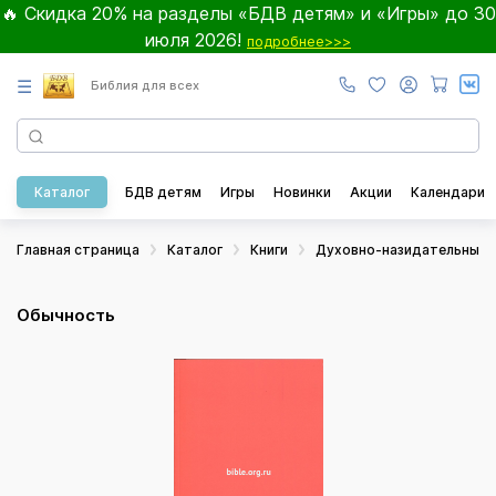
🔥 Скидка 20% на разделы «БДВ детям» и «Игры» до 30
июля 2026!
подробнее>>>
☰
Библия для всех
Каталог
БДВ детям
Игры
Новинки
Акции
Календари
Главная страница
Каталог
Книги
Духовно-назидательные
Обычность