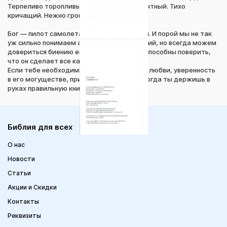
Терпеливо торопливый. Страстно толерантный. Тихо
кричащий. Нежно громыхающий.
Бог — пилот самолета, а мы — пассажиры. И порой мы не так
уж сильно понимаем алгоритм его действий, но всегда можем
довериться биению его сердца. Мы ведь способны поверить,
что он сделает все как надо?
Если тебе необходимы напоминание о его любви, уверенность
в его могуществе, пример его доброты, тогда ты держишь в
руках правильную книгу.
Библия для всех
О нас
Новости
Статьи
Акции и Скидки
Контакты
Реквизиты