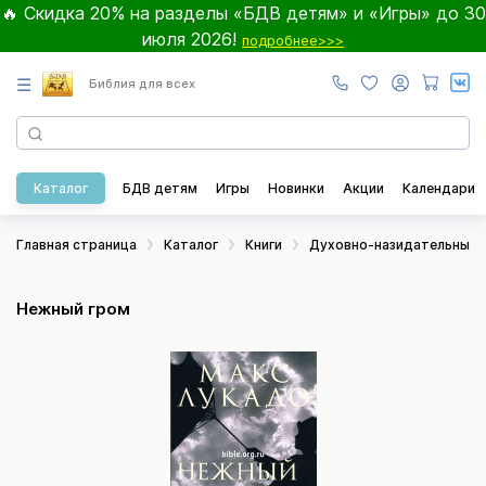
🔥 Скидка 20% на разделы «БДВ детям» и «Игры» до 30
июля 2026!
подробнее>>>
☰
Библия для всех
Каталог
БДВ детям
Игры
Новинки
Акции
Календари
Главная страница
Каталог
Книги
Духовно-назидательные
Нежный гром