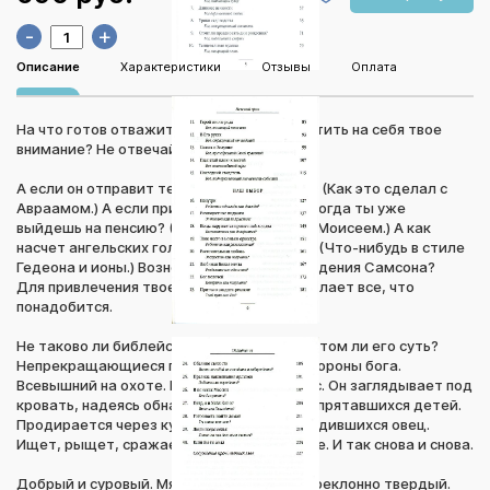
-
+
Описание
Характеристики
Отзывы
Оплата
На что готов отважиться бог, чтобы обратить на себя твое
внимание? Не отвечай сразу. Подумай.
А если он отправит тебя в другую страну? (Как это сделал с
Авраамом.) А если призовет в служение, когда ты уже
выйдешь на пенсию? (Как он это сделал с Моисеем.) А как
насчет ангельских голосов и брюха кита? (Что-нибудь в стиле
Гедеона и ионы.) Вознесения Даниила и падения Самсона?
Для привлечения твоего внимания бог сделает все, что
понадобится.
Не таково ли библейское послание? Не в этом ли его суть?
Непрекращающиеся преследования со стороны бога.
Всевышний на охоте. Господь, ищущий нас. Он заглядывает под
кровать, надеясь обнаружить там своих спрятавшихся детей.
Продирается через кусты в поисках заблудившихся овец.
Ищет, рыщет, сражается, тянет нас к себе. И так снова и снова.
Добрый и суровый. Мягкий и строгий. Непреклонно твердый.