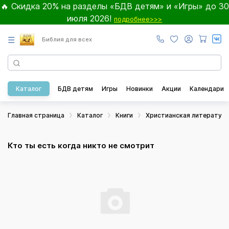
🔥 Скидка 20% на разделы «БДВ детям» и «Игры» до 30
июля 2026!
подробнее>>>
☰
Библия для всех
Каталог
БДВ детям
Игры
Новинки
Акции
Календари
Главная страница
Каталог
Книги
Христианская литератур
Кто ты есть когда никто не смотрит