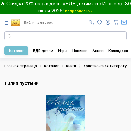
🔥 Скидка 20% на разделы «БДВ детям» и «Игры» до 30
июля 2026!
подробнее>>>
☰
Библия для всех
Каталог
БДВ детям
Игры
Новинки
Акции
Календари
Главная страница
Каталог
Книги
Христианская литератур
Лилия пустыни