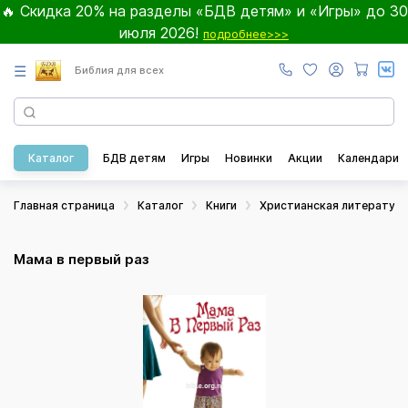
🔥 Скидка 20% на разделы «БДВ детям» и «Игры» до 30
июля 2026!
подробнее>>>
☰
Библия для всех
Каталог
БДВ детям
Игры
Новинки
Акции
Календари
Главная страница
Каталог
Книги
Христианская литератур
Мама в первый раз