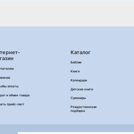
тернет-
Каталог
газин
Библии
упателям
Книги
овикам
Календари
собы оплаты
Детские книги
рат и обмен товара
Сувениры
чать прайс-лист
Рождественская
подборка