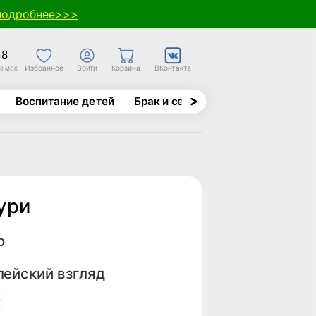
подробнее>>>
58
Избранное
Войти
Корзина
ВКонтакте
30 МСК
Воспитание детей
Брак и семья
Духовно-назида
ури
о
лейский взгляд