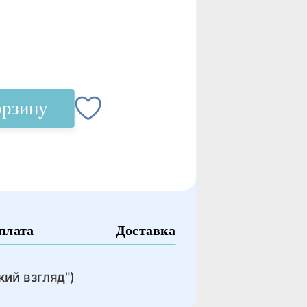
орзину
плата
Доставка
кий взгляд")