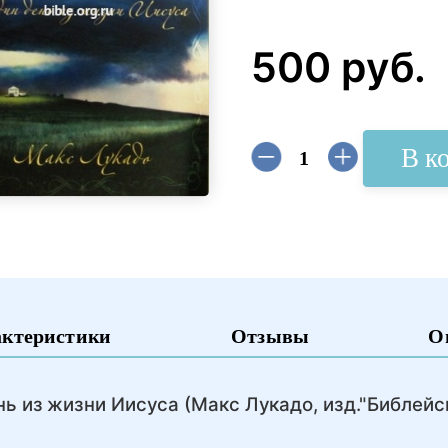
500 руб.
В к
актеристики
Отзывы
О
нь из жизни Иисуса (Макс Лукадо, изд."Библейс