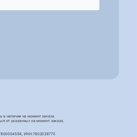
 в наличии на момент заказа.
ся от указанных на момент заказа.
027800004594, ИНН 7802038770