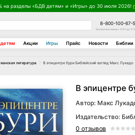
% на разделы «БДВ детям» и «Игры» до 30 июля 2026!
8-800-100-67-
Бесплатный номер с 10:00 до 17:
 детям
Акции
Игры
Прайс
Новости
Библии
В эпицентре бури Библейский взгляд Макс Лукадо
тианская литература
В эпицентре б
Автор:
Макс Лукад
Издательство:
Биб
0 отзывов