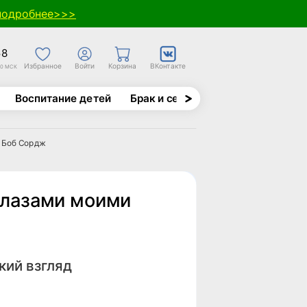
подробнее>>>
58
Избранное
Войти
Корзина
ВКонтакте
30 МСК
Воспитание детей
Брак и семья
Духовно-назида
д Боб Сордж
глазами моими
кий взгляд