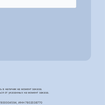
 в наличии на момент заказа.
ся от указанных на момент заказа.
027800004594, ИНН 7802038770