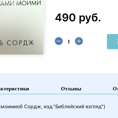
490 руб.
актеристики
Отзывы
О
 моимиоб Сордж, изд."Библейский взгляд")