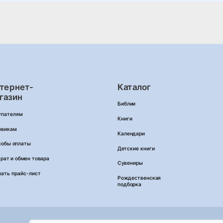
тернет-
Каталог
газин
Библии
упателям
Книги
овикам
Календари
собы оплаты
Детские книги
рат и обмен товара
Сувениры
чать прайс-лист
Рождественская
подборка