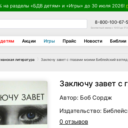
% на разделы «БДВ детям» и «Игры» до 30 июля 2026!
8-800-100-67-
Бесплатный номер с 10:00 до 17:
 детям
Акции
Игры
Прайс
Новости
Библии
Заключу завет с глазами моими Библейский взгля
тианская литература
Заключу завет с 
Автор:
Боб Сордж
Издательство:
Библейс
0 отзывов