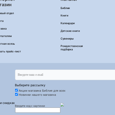
газин
Библии
овый отдел
Книги
ата
Календари
тавка
Детские книги
упателям
Сувениры
тная всязь
Рождественская
подборка
чать прайс-лист
Выберите рассылку
Акции магазина Библия для всех
Новинки нашего магазина
 и скидках
Введите код с картинки