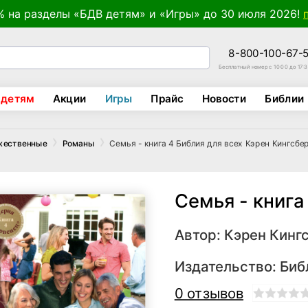
% на разделы «БДВ детям» и «Игры» до 30 июля 2026!
8-800-100-67-
Бесплатный номер с 10:00 до 17:
 детям
Акции
Игры
Прайс
Новости
Библии
Семья - книга 4 Библия для всех Кэрен Кингсбе
жественные
Романы
Семья - книга
Автор:
Кэрен Кинг
Издательство:
Биб
0 отзывов