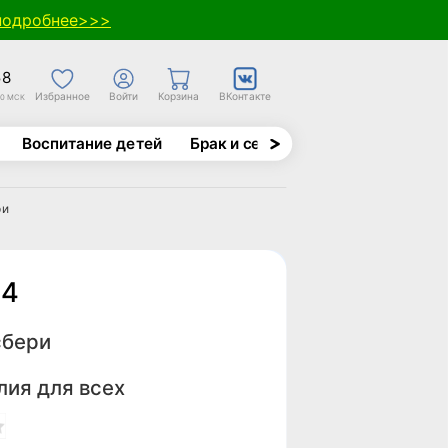
подробнее>>>
58
Избранное
Войти
Корзина
ВКонтакте
30 МСК
Воспитание детей
Брак и семья
Духовно-назида
ри
 4
сбери
лия для всех