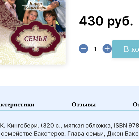
430 руб.
В к
актеристики
Отзывы
О
К. Кингсбери. (320 с., мягкая обложка, ISBN 97
 семействе Бакстеров. Глава семьи, Джон Бакс