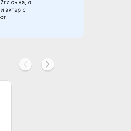
йти сына, о
й актер с
еют