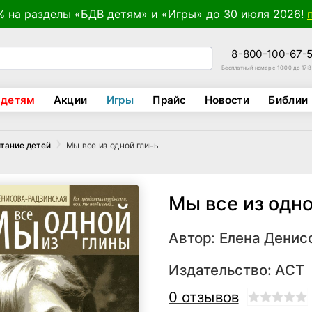
% на разделы «БДВ детям» и «Игры» до 30 июля 2026!
8-800-100-67-
Бесплатный номер с 10:00 до 17:
 детям
Акции
Игры
Прайс
Новости
Библии
Мы все из одной глины
тание детей
Мы все из одн
Автор:
Елена Денис
Издательство:
АСТ
0 отзывов