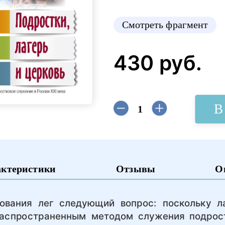
Смотреть фрагмент
430 руб.
В
актеристики
Отзывы
О
ования лег следующий вопрос: поскольку л
аспространенным методом служения подрост