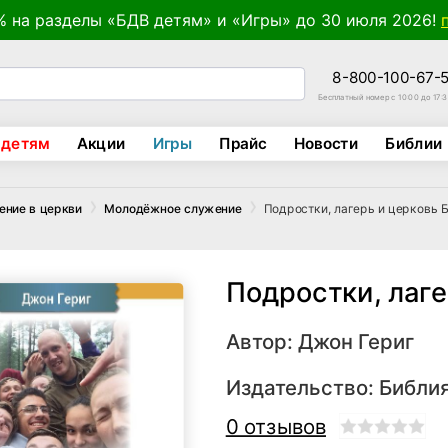
% на разделы «БДВ детям» и «Игры» до 30 июля 2026!
8-800-100-67-
Бесплатный номер с 10:00 до 17:
 детям
Акции
Игры
Прайс
Новости
Библии
Подростки, лагерь и церковь 
ение в церкви
Молодёжное служение
Подростки, лаге
Автор:
Джон Гериг
Издательство:
Библия
0 отзывов