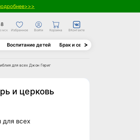
подробнее>>>
58
Избранное
Войти
Корзина
ВКонтакте
30 МСК
Воспитание детей
Брак и семья
Духовно-назида
Библия для всех Джон Гериг
рь и церковь
 для всех