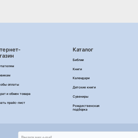
тернет-
Каталог
газин
Библии
упателям
Книги
овикам
Календари
собы оплаты
Детские книги
рат и обмен товара
Сувениры
чать прайс-лист
Рождественская
подборка