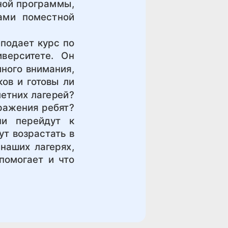
чной программы,
ами поместной
подает курс по
верситете. Он
ного внимания,
ков и готовы ли
летних лагерей?
ражения ребят?
ни перейдут к
ут возрастать в
 наших лагерях,
помогает и что