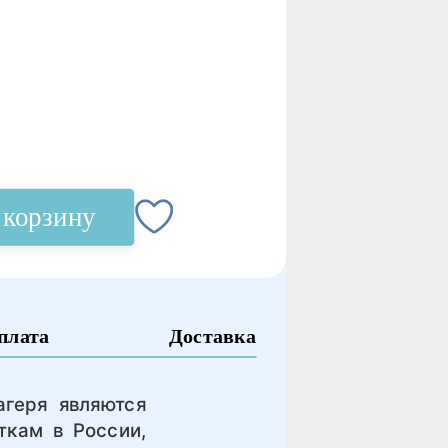
 корзину
плата
Доставка
агеря являются
кам в России,