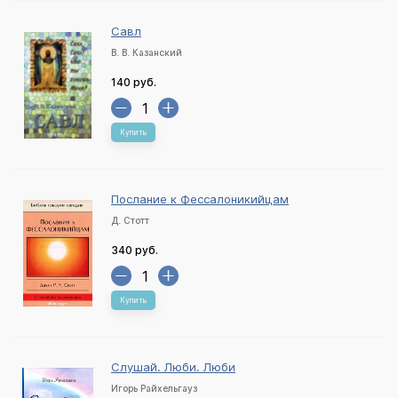
Савл
В. В. Казанский
140 руб.
Купить
Послание к Фессалоникийцам
Д. Стотт
340 руб.
Купить
Слушай. Люби. Люби
Игорь Райхельгауз