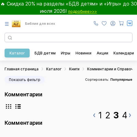
🔥 Скидка 20% на разделы «БДВ детям» и «Игры» до 30
июля 2026!
подробнее>>>
☰
Библия для всех
Каталог
БДВ детям
Игры
Новинки
Акции
Календари
Главная страница
Каталог
Книги
Комментарии и Справочн
Показать фильтр
Сортировать:
Популярные
Комментарии
1
2
3
4
Комментарии