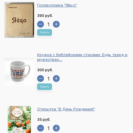
Головоломка "Яйцо"
390 руб.
Купить
Кружка с библейскими стихами: Будь тверд и
мужествен...
300 руб.
Купить
Открытка "В День Рождения!"
35 руб.