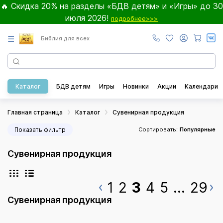
🔥 Скидка 20% на разделы «БДВ детям» и «Игры» до 30
июля 2026!
подробнее>>>
☰
Библия для всех
Каталог
БДВ детям
Игры
Новинки
Акции
Календари
Главная страница
Каталог
Сувенирная продукция
Показать фильтр
Сортировать:
Популярные
Сувенирная продукция
1
2
3
4
5
...
29
Сувенирная продукция