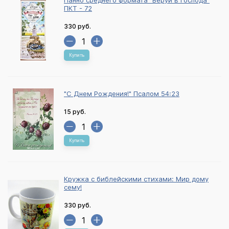
Панно среднего формата "Веруй в Господа"
ПКТ - 72
330 руб.
Купить
"С Днем Рождения!" Псалом 54:23
15 руб.
Купить
Кружка с библейскими стихами: Мир дому
сему!
330 руб.