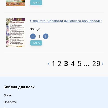
Купить
Открытка "Заповеди душевного равновесия"
35 руб.
Купить
1
2
3
4
5
...
29
Библия для всех
О нас
Новости