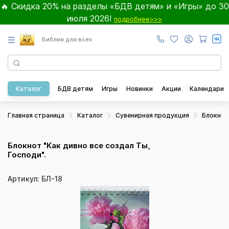
🔥 Скидка 20% на разделы «БДВ детям» и «Игры» до 30
июля 2026!
подробнее>>>
☰
Библия для всех
Каталог
БДВ детям
Игры
Новинки
Акции
Календари
Главная страница
Каталог
Сувенирная продукция
Блокно
Блокнот "Как дивно все создал Ты,
Господи".
Артикул: БЛ-18