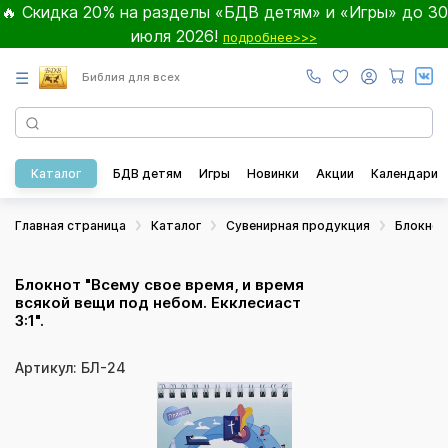
🔥 Скидка 20% на разделы «БДВ детям» и «Игры» до 30
июля 2026!
подробнее>>>
☰
Библия для всех
Каталог
БДВ детям
Игры
Новинки
Акции
Календари
Главная страница
Каталог
Сувенирная продукция
Блокно
Блокнот "Всему свое время, и время
всякой вещи под небом. Екклесиаст
3:1".
Артикул: БЛ-24