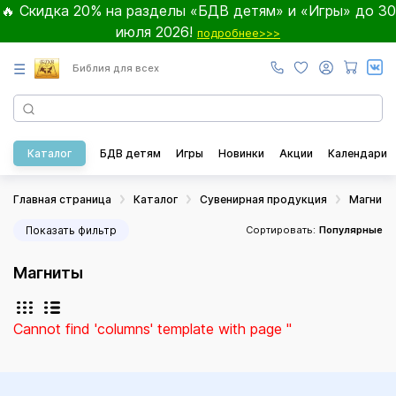
🔥 Скидка 20% на разделы «БДВ детям» и «Игры» до 30
июля 2026!
подробнее>>>
☰
Библия для всех
Каталог
БДВ детям
Игры
Новинки
Акции
Календари
Главная страница
Каталог
Сувенирная продукция
Магнит
Показать фильтр
Сортировать:
Популярные
Магниты
Cannot find 'columns' template with page ''