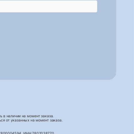
 в наличии на момент заказа.
ся от указанных на момент заказа.
027800004594, ИНН 7802038770