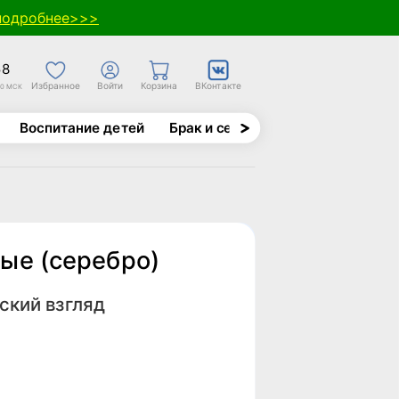
подробнее>>>
58
Избранное
Войти
Корзина
ВКонтакте
30 МСК
Воспитание детей
Брак и семья
Духовно-назида
ые (серебро)
ский взгляд