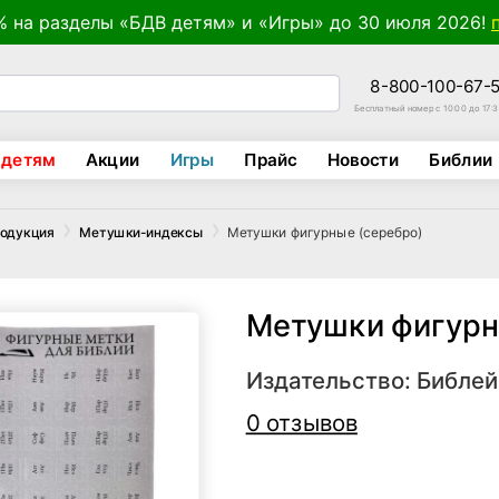
% на разделы «БДВ детям» и «Игры» до 30 июля 2026!
8-800-100-67-
Бесплатный номер с 10:00 до 17:
 детям
Акции
Игры
Прайс
Новости
Библии
Метушки фигурные (серебро)
родукция
Метушки-индексы
Метушки фигурн
Издательство:
Библей
0 отзывов