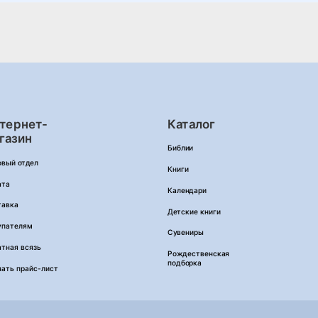
тернет-
Каталог
газин
Библии
овый отдел
Книги
ата
Календари
тавка
Детские книги
упателям
Сувениры
тная всязь
Рождественская
подборка
чать прайс-лист