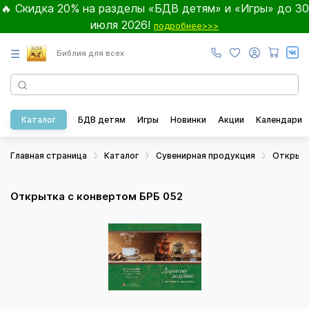
🔥 Скидка 20% на разделы «БДВ детям» и «Игры» до 30
июля 2026!
подробнее>>>
☰
Библия для всех
Каталог
БДВ детям
Игры
Новинки
Акции
Календари
Главная страница
Каталог
Сувенирная продукция
Открыт
Открытка с конвертом БРБ 052