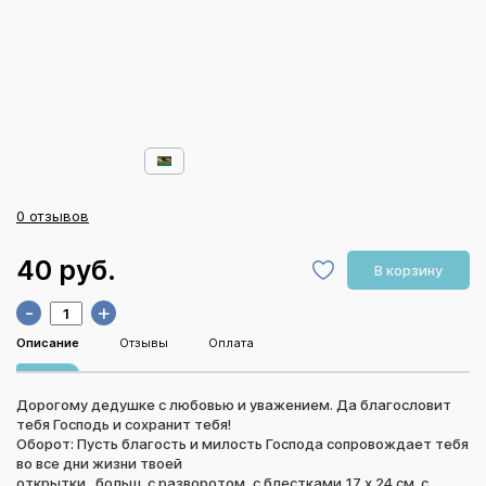
0 отзывов
40 руб.
В корзину
-
+
Описание
Отзывы
Оплата
Дорогому дедушке с любовью и уважением. Да благословит
тебя Господь и сохранит тебя!
Оборот: Пусть благость и милость Господа сопровождает тебя
во все дни жизни твоей
открытки больш. с разворотом, с блестками 17 х 24 см. с