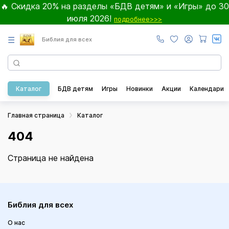
🔥 Скидка 20% на разделы «БДВ детям» и «Игры» до 30
июля 2026!
подробнее>>>
☰
Библия для всех
Каталог
БДВ детям
Игры
Новинки
Акции
Календари
Главная страница
Каталог
404
Страница не найдена
Библия для всех
О нас