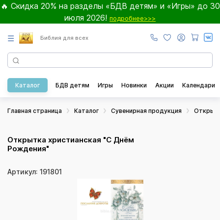
🔥 Скидка 20% на разделы «БДВ детям» и «Игры» до 30
июля 2026!
подробнее>>>
☰
Библия для всех
Каталог
БДВ детям
Игры
Новинки
Акции
Календари
Главная страница
Каталог
Сувенирная продукция
Открыт
Открытка христианская "С Днём
Рождения"
Артикул: 191801