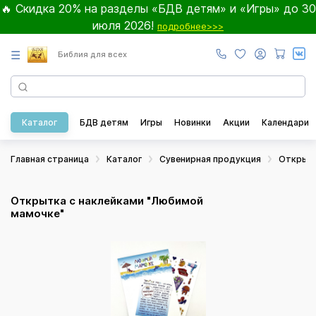
🔥 Скидка 20% на разделы «БДВ детям» и «Игры» до 30
июля 2026!
подробнее>>>
☰
Библия для всех
Каталог
БДВ детям
Игры
Новинки
Акции
Календари
Главная страница
Каталог
Сувенирная продукция
Открыт
Открытка с наклейками "Любимой
мамочке"