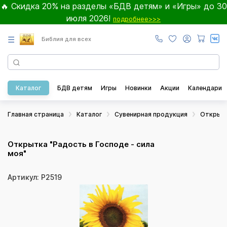
🔥 Скидка 20% на разделы «БДВ детям» и «Игры» до 30
июля 2026!
подробнее>>>
☰
Библия для всех
Каталог
БДВ детям
Игры
Новинки
Акции
Календари
Главная страница
Каталог
Сувенирная продукция
Открыт
Открытка "Радость в Господе - сила
моя"
Артикул: Р2519