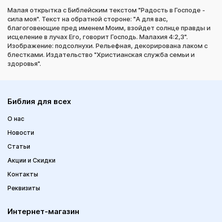
Малая открытка с Библейским текстом "Радость в Господе -
сила моя". Текст на обратной стороне: "А для вас,
благоговеющие пред именем Моим, взойдет солнце правды и
исцеление в лучах Его, говорит Господь. Малахия 4:2,3".
Изображение: подсолнухи. Рельефная, декорирована лаком с
блестками. Издательство "Христианская служба семьи и
здоровья".
Библия для всех
О нас
Новости
Статьи
Акции и Скидки
Контакты
Реквизиты
Интернет-магазин