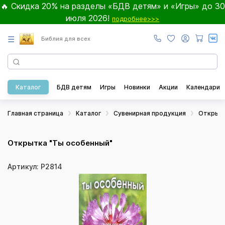
🔥 Скидка 20% на разделы «БДВ детям» и «Игры» до 30
июля 2026!
подробнее>>>
☰
Библия для всех
Каталог
БДВ детям
Игры
Новинки
Акции
Календари
Главная страница
Каталог
Сувенирная продукция
Открыт
Открытка "Ты особенный"
Артикул: Р2814