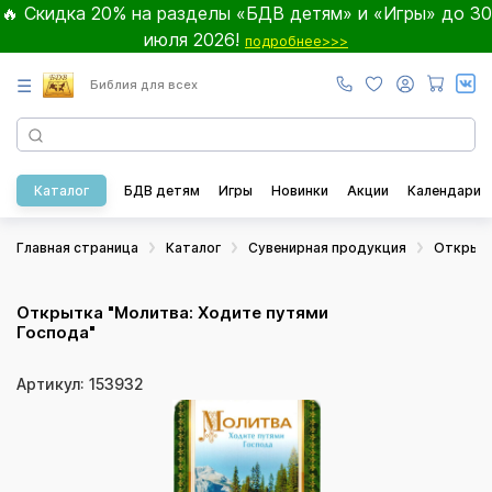
🔥 Скидка 20% на разделы «БДВ детям» и «Игры» до 30
июля 2026!
подробнее>>>
☰
Библия для всех
Каталог
БДВ детям
Игры
Новинки
Акции
Календари
Главная страница
Каталог
Сувенирная продукция
Открыт
Открытка "Молитва: Ходите путями
Господа"
Артикул: 153932