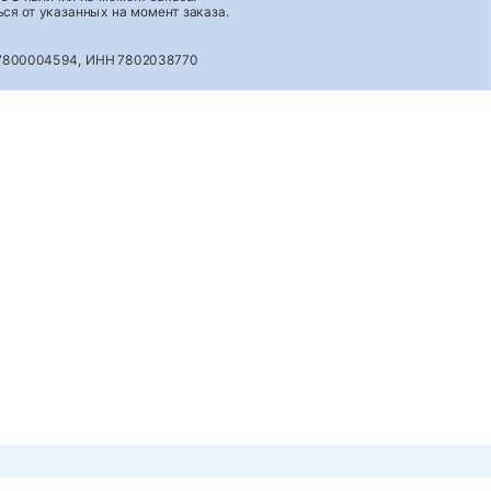
ся от указанных на момент заказа.
027800004594, ИНН 7802038770