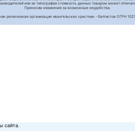
роизводителей или из типографии стоимость данных товаром может отличать
Приносим извинения за возможные неудобства.
тная религиозная организация евангельских христиан - баптистов ОГРН 1
ы сайта.