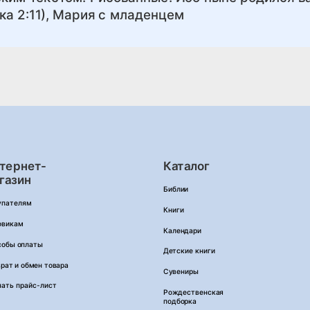
а 2:11), Мария с младенцем
тернет-
Каталог
газин
Библии
упателям
Книги
овикам
Календари
собы оплаты
Детские книги
рат и обмен товара
Сувениры
чать прайс-лист
Рождественская
подборка