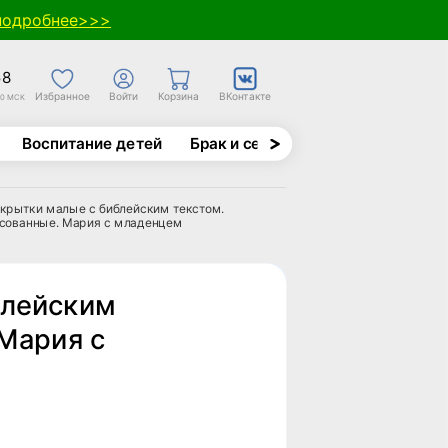
подробнее>>>
58
Избранное
Войти
Корзина
ВКонтакте
30 МСК
Воспитание детей
Брак и семья
Духовно-назида
крытки малые с библейским текстом.
сованные. Мария с младенцем
блейским
 Мария с