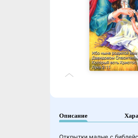
Описание
Хар
Открытки малые с библейс