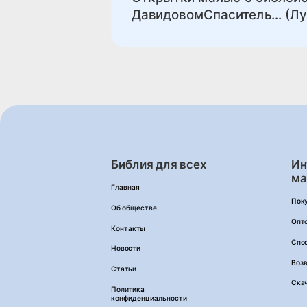
ДавидовомСпаситель… (Лук
Библия для всех
Ин
ма
Главная
Пок
Об обществе
Опт
Контакты
Спо
Новости
Возв
Статьи
Ска
Политика
конфиденциальности