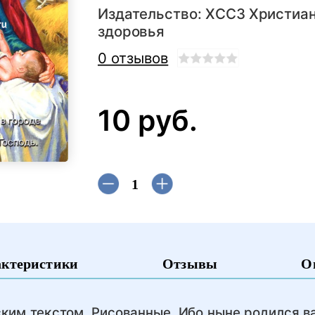
Издательство:
ХССЗ Христиан
здоровья
0 отзывов
10 руб.
актеристики
Отзывы
О
ким текстом. Рисованные. Ибо ныне родился ва