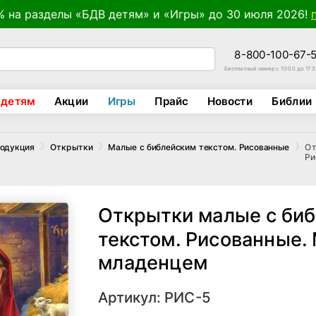
% на разделы «БДВ детям» и «Игры» до 30 июля 2026!
8-800-100-67-
Бесплатный номер с 10:00 до 17:
 детям
Акции
Игры
Прайс
Новости
Библии
От
родукция
Открытки
Малые с библейским текстом. Рисованные
Ри
Открытки малые с би
текстом. Рисованные.
младенцем
Артикул: РИС-5