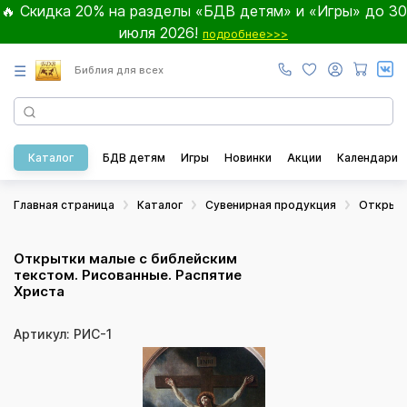
🔥 Скидка 20% на разделы «БДВ детям» и «Игры» до 30
июля 2026!
подробнее>>>
☰
Библия для всех
Каталог
БДВ детям
Игры
Новинки
Акции
Календари
Главная страница
Каталог
Сувенирная продукция
Открыт
Открытки малые с библейским
текстом. Рисованные. Распятие
Христа
Артикул: РИС-1