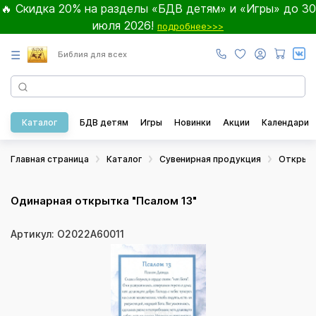
🔥 Скидка 20% на разделы «БДВ детям» и «Игры» до 30
июля 2026!
подробнее>>>
☰
Библия для всех
Каталог
БДВ детям
Игры
Новинки
Акции
Календари
Главная страница
Каталог
Сувенирная продукция
Открыт
Одинарная открытка "Псалом 13"
Артикул: О2022А60011