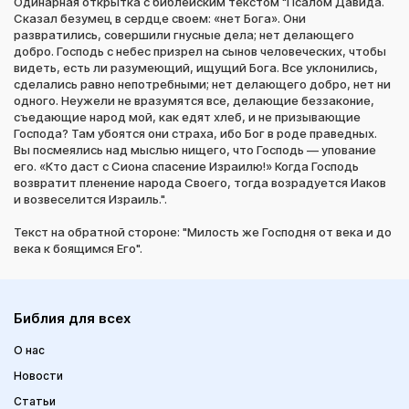
Одинарная открытка с библейским текстом "Псалом Давида.
Сказал безумец в сердце своем: «нет Бога». Они
развратились, совершили гнусные дела; нет делающего
добро. Господь с небес призрел на сынов человеческих, чтобы
видеть, есть ли разумеющий, ищущий Бога. Все уклонились,
сделались равно непотребными; нет делающего добро, нет ни
одного. Неужели не вразумятся все, делающие беззаконие,
съедающие народ мой, как едят хлеб, и не призывающие
Господа? Там убоятся они страха, ибо Бог в роде праведных.
Вы посмеялись над мыслью нищего, что Господь — упование
его. «Кто даст с Сиона спасение Израилю!» Когда Господь
возвратит пленение народа Своего, тогда возрадуется Иаков
и возвеселится Израиль.".
Текст на обратной стороне: "Милость же Господня от века и до
века к боящимся Его".
Библия для всех
О нас
Новости
Статьи