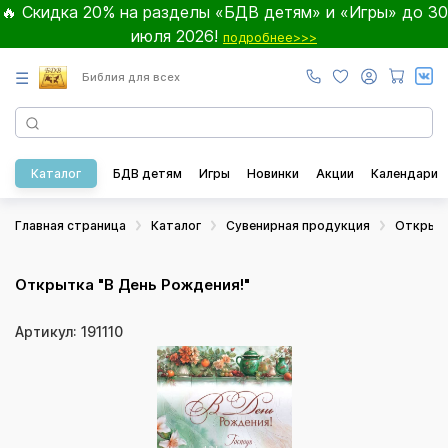
🔥 Скидка 20% на разделы «БДВ детям» и «Игры» до 30
июля 2026!
подробнее>>>
☰
Библия для всех
Каталог
БДВ детям
Игры
Новинки
Акции
Календари
Главная страница
Каталог
Сувенирная продукция
Открыт
Открытка "В День Рождения!"
Артикул: 191110