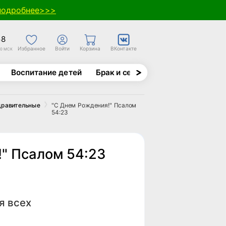
подробнее>>>
58
Избранное
Войти
Корзина
ВКонтакте
30 МСК
Воспитание детей
Брак и семья
Духовно-назида
"С Днем Рождения!" Псалом
дравительные
54:23
" Псалом 54:23
я всех