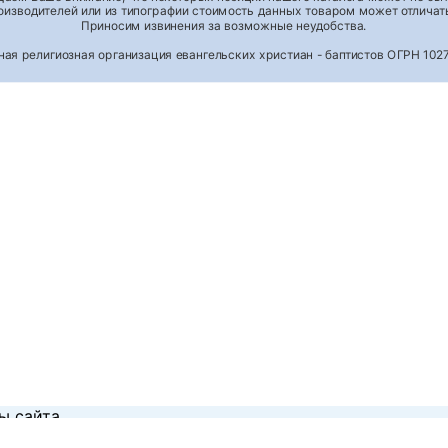
роизводителей или из типографии стоимость данных товаром может отличать
Приносим извинения за возможные неудобства.
тная религиозная организация евангельских христиан - баптистов ОГРН 1
ы сайта.