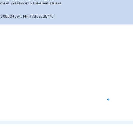
ся от указанных на момент заказа.
027800004594, ИНН 7802038770