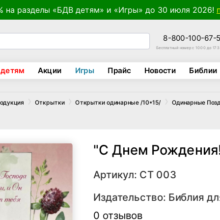
% на разделы «БДВ детям» и «Игры» до 30 июля 2026!
8-800-100-67-
Бесплатный номер с 10:00 до 17:
 детям
Акции
Игры
Прайс
Новости
Библии
родукция
Открытки
Открытки одинарные /10*15/
Одинарные Поз
"С Днем Рождения!
Артикул: СТ 003
Издательство:
Библия дл
0 отзывов