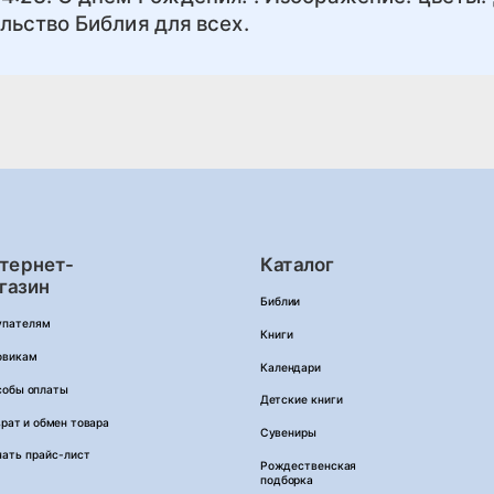
льство Библия для всех.
тернет-
Каталог
газин
Библии
упателям
Книги
овикам
Календари
собы оплаты
Детские книги
рат и обмен товара
Сувениры
чать прайс-лист
Рождественская
подборка