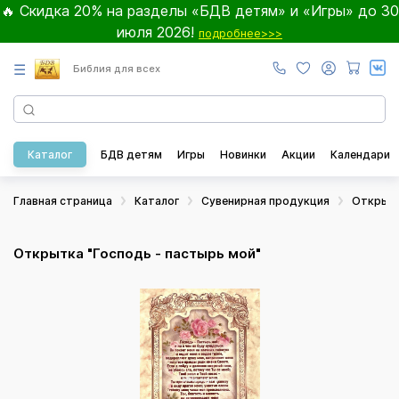
🔥 Скидка 20% на разделы «БДВ детям» и «Игры» до 30
июля 2026!
подробнее>>>
☰
Библия для всех
Каталог
БДВ детям
Игры
Новинки
Акции
Календари
Главная страница
Каталог
Сувенирная продукция
Открыт
Открытка "Господь - пастырь мой"