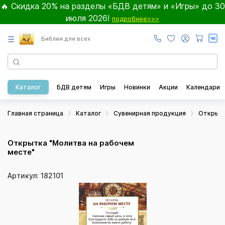
🔥 Скидка 20% на разделы «БДВ детям» и «Игры» до 30
июля 2026!
подробнее>>>
☰
Библия для всех
Каталог
БДВ детям
Игры
Новинки
Акции
Календари
Главная страница
Каталог
Сувенирная продукция
Открыт
Открытка "Молитва на рабочем
месте"
Артикул: 182101