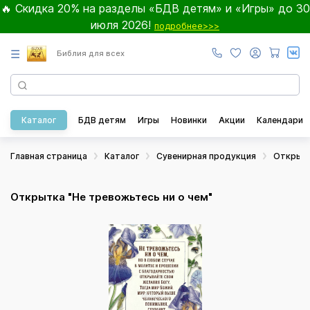
🔥 Скидка 20% на разделы «БДВ детям» и «Игры» до 30
июля 2026!
подробнее>>>
☰
Библия для всех
Каталог
БДВ детям
Игры
Новинки
Акции
Календари
Главная страница
Каталог
Сувенирная продукция
Открыт
Открытка "Не тревожьтесь ни о чем"