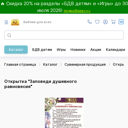
🔥 Скидка 20% на разделы «БДВ детям» и «Игры» до 30
июля 2026!
подробнее>>>
☰
Библия для всех
Каталог
БДВ детям
Игры
Новинки
Акции
Календари
Главная страница
Каталог
Сувенирная продукция
Открыт
Открытка "Заповеди душевного
равновесия"