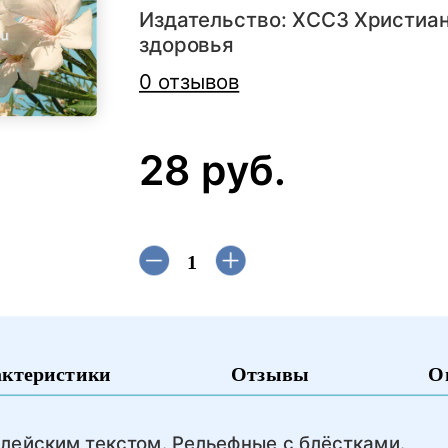
Издательство:
ХССЗ Христиан
здоровья
0 отзывов
28 руб.
актеристики
Отзывы
О
лейским текстом. Рельефные с блёстками.