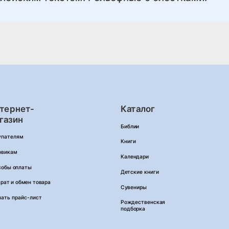
тернет-
Каталог
газин
Библии
упателям
Книги
овикам
Календари
собы оплаты
Детские книги
рат и обмен товара
Сувениры
чать прайс-лист
Рождественская
подборка