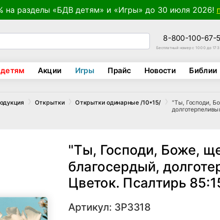
% на разделы «БДВ детям» и «Игры» до 30 июля 2026!
8-800-100-67-
Бесплатный номер с 10:00 до 17:
 детям
Акции
Игры
Прайс
Новости
Библии
"Ты, Господи, Б
родукция
Открытки
Открытки одинарные /10*15/
долготерпеливый.
"Ты, Господи, Боже, щ
благосердый, долготер
Цветок. Псалтирь 85:1
Артикул: ЗР3318