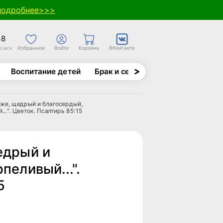
подробнее>>>
58
Избранное
Войти
Корзина
ВКонтакте
30 МСК
Воспитание детей
Брак и семья
Духовно-назида
оже, щедрый и благосердый,
..". Цветок. Псалтирь 85:15
едрый и
пеливый...".
5