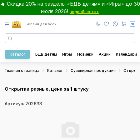
🔥 Скидка 20% на разделы «БДВ детям» и «Игры» до 30
июля 2026!
подробнее>>>
☰
Библия для всех
Каталог
БДВ детям
Игры
Новинки
Акции
Календари
Главная страница
Каталог
Сувенирная продукция
Открыт
Открытки разные, цена за 1 штуку
Артикул: 202633