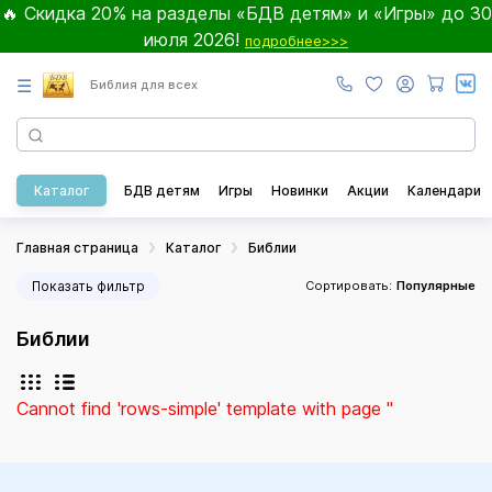
🔥 Скидка 20% на разделы «БДВ детям» и «Игры» до 30
июля 2026!
подробнее>>>
☰
Библия для всех
Каталог
БДВ детям
Игры
Новинки
Акции
Календари
Главная страница
Каталог
Библии
Показать фильтр
Сортировать:
Популярные
Библии
Cannot find 'rows-simple' template with page ''