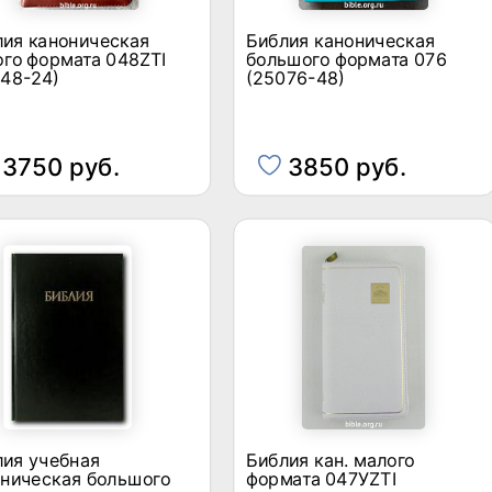
лия каноническая
Библия каноническая
го формата 048ZTI
большого формата 076
48-24)
(25076-48)
3750 руб.
3850 руб.
лия учебная
Библия кан. малого
оническая большого
формата 047УZTI