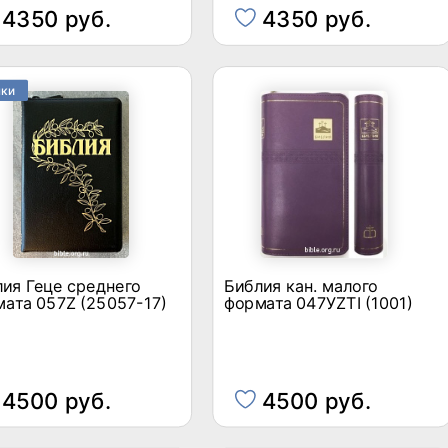
4350 руб.
4350 руб.
нки
ия Геце среднего
Библия кан. малого
ата 057Z (25057-17)
формата 047УZTI (1001)
4500 руб.
4500 руб.