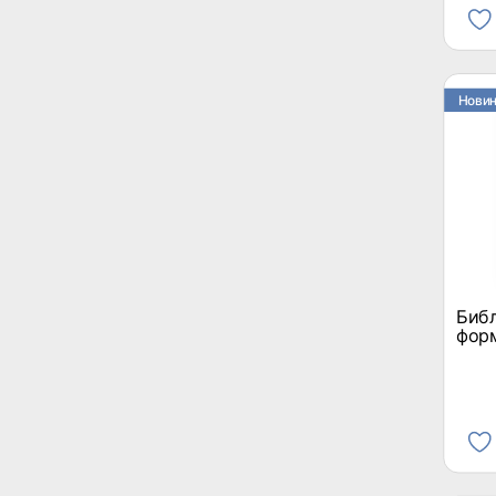
Нови
Библ
форм