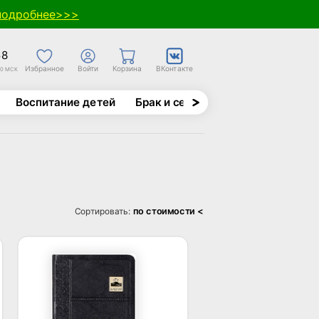
подробнее>>>
58
Избранное
Войти
Корзина
ВКонтакте
30 МСК
Воспитание детей
Брак и семья
Духовно-назида
по стоимости <
Сортировать: