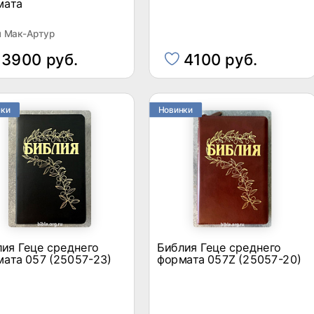
мата
 Мак-Артур
3900 руб.
4100 руб.
нки
Новинки
ия Геце среднего
Библия Геце среднего
ата 057 (25057-23)
формата 057Z (25057-20)