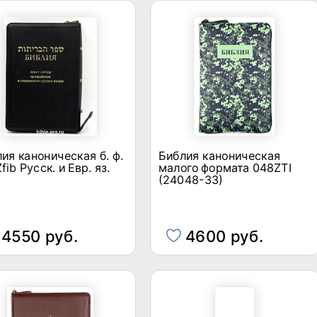
ия каноническая б. ф.
Библия каноническая
fib Русск. и Евр. яз.
малого формата 048ZTI
(24048-33)
4550 руб.
4600 руб.