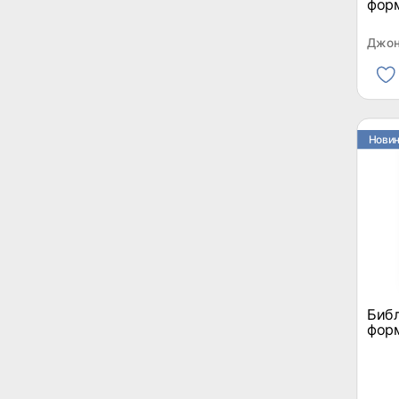
фор
Джон
Нови
Библ
форм