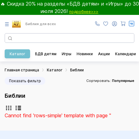
🔥 Скидка 20% на разделы «БДВ детям» и «Игры» до 30
июля 2026!
подробнее>>>
☰
Библия для всех
Каталог
БДВ детям
Игры
Новинки
Акции
Календари
Главная страница
Каталог
Библии
Показать фильтр
Сортировать:
Популярные
Библии
Cannot find 'rows-simple' template with page ''