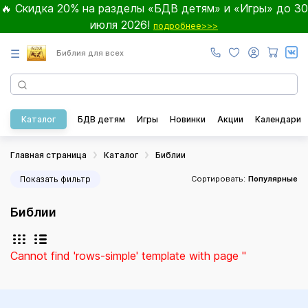
🔥 Скидка 20% на разделы «БДВ детям» и «Игры» до 30
июля 2026!
подробнее>>>
☰
Библия для всех
Каталог
БДВ детям
Игры
Новинки
Акции
Календари
Главная страница
Каталог
Библии
Показать фильтр
Сортировать:
Популярные
Библии
Cannot find 'rows-simple' template with page ''