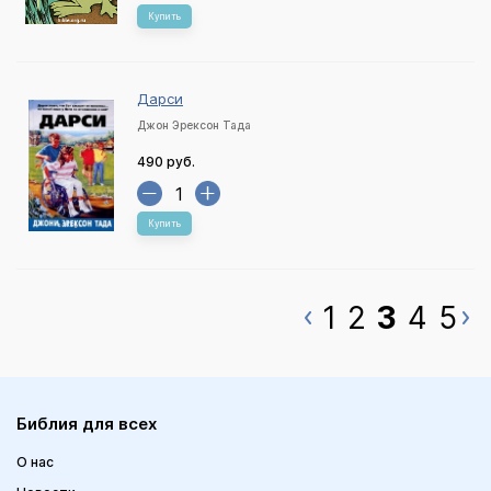
Купить
Дарси
Джон Эрексон Тада
490 руб.
Купить
1
2
3
4
5
Библия для всех
О нас