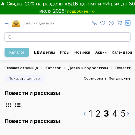
🔥 Скидка 20% на разделы «БДВ детям» и «Игры» до 30
июля 2026!
подробнее>>>
☰
Библия для всех
Каталог
БДВ детям
Игры
Новинки
Акции
Календари
Главная страница
Каталог
Детям и подросткам
Повести и
Показать фильтр
Сортировать:
Популярные
Повести и рассказы
1
2
3
4
5
Повести и рассказы