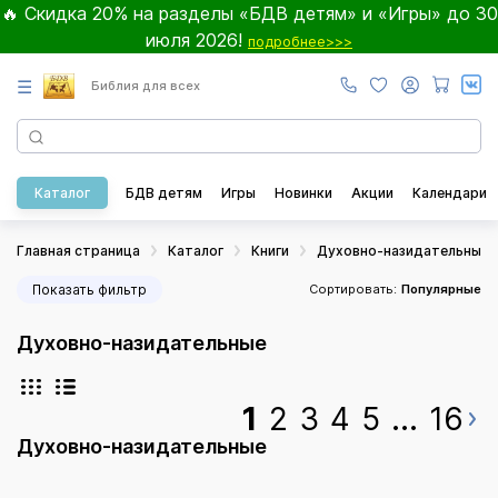
🔥 Скидка 20% на разделы «БДВ детям» и «Игры» до 30
июля 2026!
подробнее>>>
☰
Библия для всех
Каталог
БДВ детям
Игры
Новинки
Акции
Календари
Главная страница
Каталог
Книги
Духовно-назидательные
Показать фильтр
Сортировать:
Популярные
Духовно-назидательные
1
2
3
4
5
...
16
Духовно-назидательные