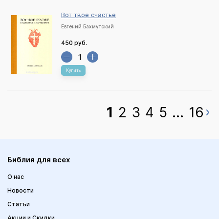
Вот твое счастье
Евгений Бахмутский
450 руб.
Купить
1
2
3
4
5
...
16
Библия для всех
О нас
Новости
Статьи
Акции и Скидки