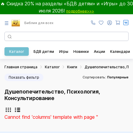
🔥 Скидка 20% на разделы «БДВ детям» и «Игры» до 30
июля 2026!
подробнее>>>
☰
Библия для всех
Каталог
БДВ детям
Игры
Новинки
Акции
Календари
Главная страница
Каталог
Книги
Душепопечительство, Пси
Показать фильтр
Сортировать:
Популярные
Душепопечительство, Психология,
Консультирование
Cannot find 'columns' template with page ''