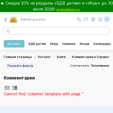
🔥 Скидка 20% на разделы «БДВ детям» и «Игры» до 30
июля 2026!
подробнее>>>
☰
Библия для всех
Каталог
БДВ детям
Игры
Новинки
Акции
Календари
Главная страница
Каталог
Книги
Комментарии и Справочн
Показать фильтр
Сортировать:
Популярные
Комментарии
Cannot find 'columns' template with page ''