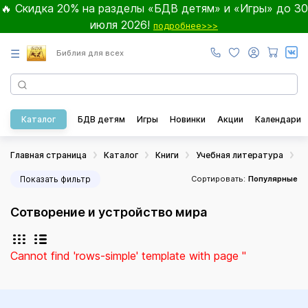
🔥 Скидка 20% на разделы «БДВ детям» и «Игры» до 30
июля 2026!
подробнее>>>
☰
Библия для всех
Каталог
БДВ детям
Игры
Новинки
Акции
Календари
Главная страница
Каталог
Книги
Учебная литература
С
Показать фильтр
Сортировать:
Популярные
Сотворение и устройство мира
Cannot find 'rows-simple' template with page ''