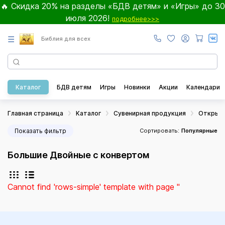
🔥 Скидка 20% на разделы «БДВ детям» и «Игры» до 30
июля 2026!
подробнее>>>
☰
Библия для всех
Каталог
БДВ детям
Игры
Новинки
Акции
Календари
Главная страница
Каталог
Сувенирная продукция
Открыт
Показать фильтр
Сортировать:
Популярные
Большие Двойные с конвертом
Cannot find 'rows-simple' template with page ''