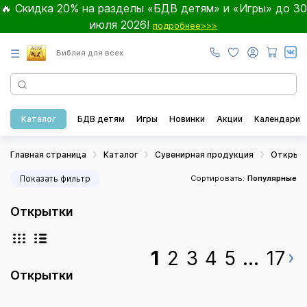
🔥 Скидка 20% на разделы «БДВ детям» и «Игры» до 30
июля 2026!
подробнее>>>
☰
Библия для всех
Каталог
БДВ детям
Игры
Новинки
Акции
Календари
Главная страница
Каталог
Сувенирная продукция
Открыт
Показать фильтр
Сортировать:
Популярные
Открытки
1
2
3
4
5
...
17
Открытки