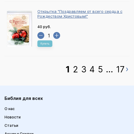
Открытка "Поздравляем от всего сердца с
Рождеством Христовым!"
40 руб.
Купить
1
2
3
4
5
...
17
Библия для всех
О нас
Новости
Статьи
Акции и Скидки