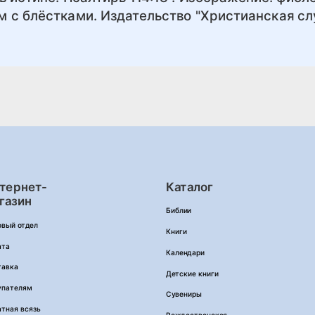
м с блёстками. Издательство "Христианская с
тернет-
Каталог
газин
Библии
овый отдел
Книги
ата
Календари
тавка
Детские книги
упателям
Сувениры
тная всязь