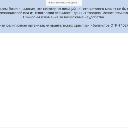
аем Ваше внимание, что некоторых позиций нашего каталога может не быть
роизводителей или из типографии стоимость данных товаром может отличать
Приносим извинения за возможные неудобства.
тная религиозная организация евангельских христиан - баптистов ОГРН 1