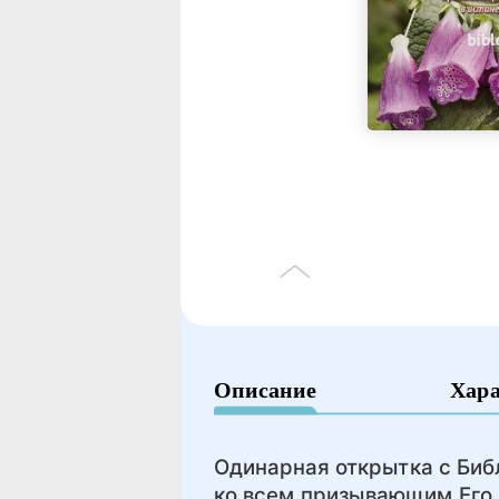
Описание
Хар
Одинарная открытка с Биб
ко всем призывающим Его в