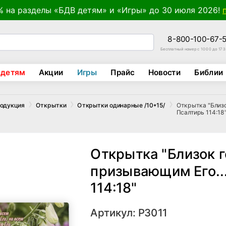
% на разделы «БДВ детям» и «Игры» до 30 июля 2026!
8-800-100-67-
Бесплатный номер с 10:00 до 17:
 детям
Акции
Игры
Прайс
Новости
Библии
Открытка "Близо
родукция
Открытки
Открытки одинарные /10*15/
Псалтирь 114:18
Открытка "Близок г
призывающим Его..
114:18"
Артикул: Р3011