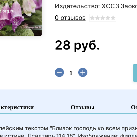
Издательство:
ХССЗ Заок
0 отзывов
28 руб.
актеристики
Отзывы
О
лейским текстом "Близок господь ко всем при
 истине. Псалтирь 114:18". Изображение: фиол