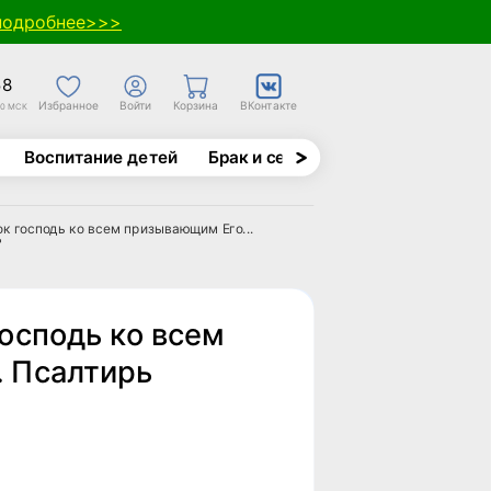
подробнее>>>
58
Избранное
Войти
Корзина
ВКонтакте
30 МСК
Воспитание детей
Брак и семья
Духовно-назида
к господь ко всем призывающим Его...
"
осподь ко всем
. Псалтирь