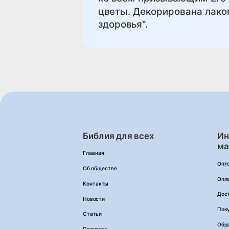
цветы. Декорирована лако
здоровья".
Библия для всех
Ин
ма
Главная
Опт
Об обществе
Опл
Контакты
Дос
Новости
Пок
Статьи
Обра