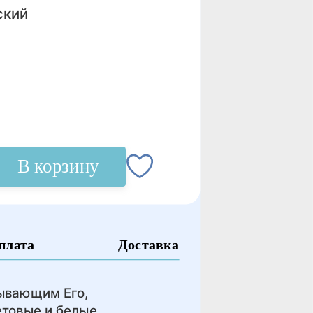
ский
В корзину
плата
Доставка
зывающим Его,
етовые и белые