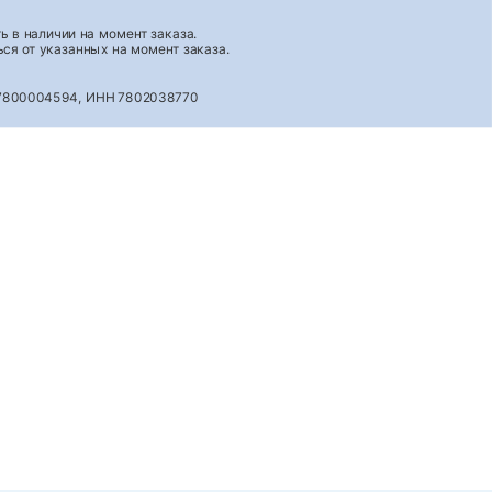
 в наличии на момент заказа.
ся от указанных на момент заказа.
027800004594, ИНН 7802038770